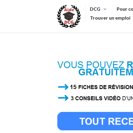
Aller
DCG
Pour c
au
Trouver un emploi
contenu
principal