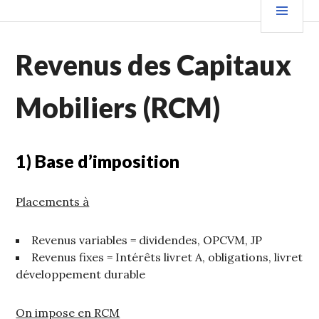
Aller
PRIN
au
contenu
Revenus des Capitaux
principal
Mobiliers (RCM)
1) Base d’imposition
Placements à
Revenus variables = dividendes, OPCVM, JP
Revenus fixes = Intérêts livret A, obligations, livret
développement durable
On impose en RCM