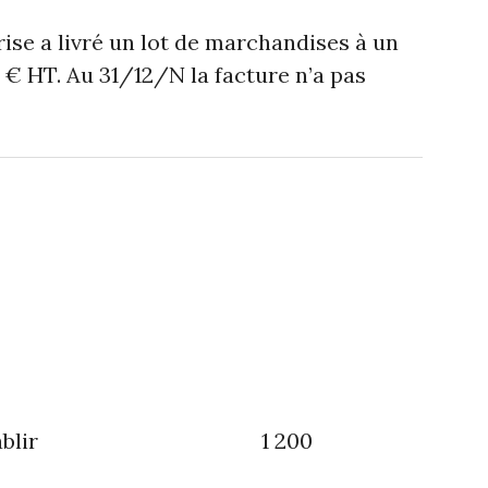
ise a livré un lot de marchandises à un
0 € HT. Au 31/12/N la facture n’a pas
07
VA collectée
ures à établir 1 200