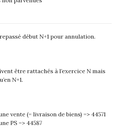
 factures non parvenues
trepassé début N+1 pour annulation.
ivent être rattachés à l’exercice N mais
u’en N+1.
une vente (= livraison de biens) => 44571
 une PS => 44587