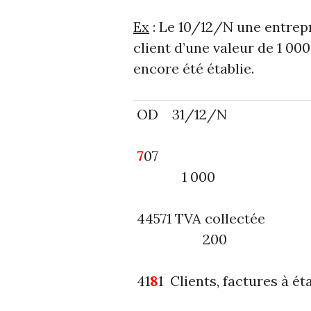
Ex
: Le 10/12/N une entrepr
client d’une valeur de 1 00
encore été établie.
OD 31/12/N
7
1 000
44571 T
200
41
8
1 Clients, fact