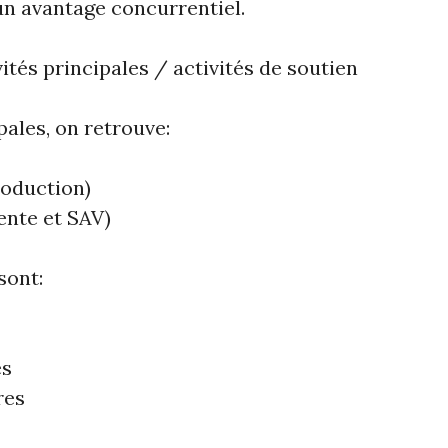
un avantage concurrentiel.
ivités principales / activités de soutien
pales, on retrouve:
roduction)
ente et SAV)
sont:
es
res