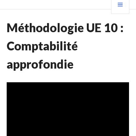
Aller
PRIN
au
contenu
Méthodologie UE 10 :
principal
Comptabilité
approfondie