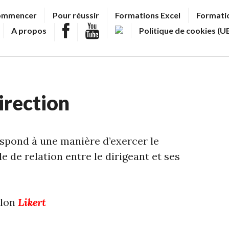
ommencer
Pour réussir
Formations Excel
Formatio
A propos
Politique de cookies (U
irection
espond à une manière d’exercer le
le de relation entre le dirigeant et ses
elon
Likert