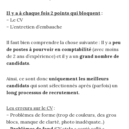
Il y a à chaque fois 2 points qui bloquent
:
– Le CV
– L’entretien d’embauche
Il faut bien comprendre la chose suivante : Il y a
peu
de postes à pourvoir en comptabilité
(avec moins
de 2 ans d’expérience) et il y a un
grand nombre de
candidats
.
Ainsi, ce sont donc
uniquement les meilleurs
candidats
qui sont sélectionnés après (parfois) un
long processus de recrutement.
Les erreurs sur le CV
:
– Problèmes de forme (trop de couleurs, des gros
blocs, manque de clarté, photo inadéquate..)
– Problèmes de fond
(CV style « copié collé »,