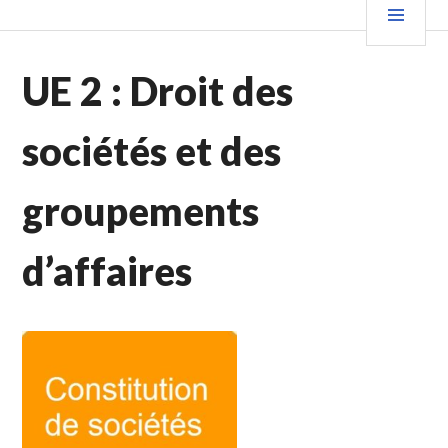
Aller
PRIN
au
contenu
UE 2 : Droit des
principal
sociétés et des
groupements
d’affaires