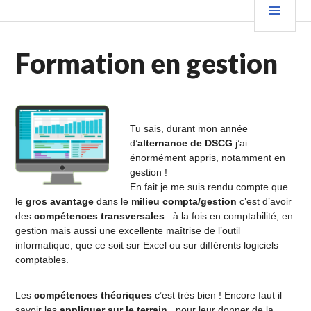
Aller
PRIN
au
contenu
Formation en gestion
principal
Tu sais, durant mon année
d’
alternance de DSCG
j’ai
énormément appris, notamment en
gestion !
En fait je me suis rendu compte que
le
gros avantage
dans le
milieu compta/gestion
c’est d’avoir
des
compétences transversales
: à la fois en comptabilité, en
gestion mais aussi une excellente maîtrise de l’outil
informatique, que ce soit sur Excel ou sur différents logiciels
comptables.
Les
compétences théoriques
c’est très bien ! Encore faut il
savoir les
appliquer sur le terrain
.. pour leur donner de la