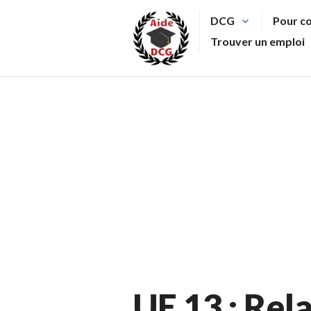
Aller
DCG
Pour c
au
Trouver un emploi
contenu
principal
UE 13 : Rel