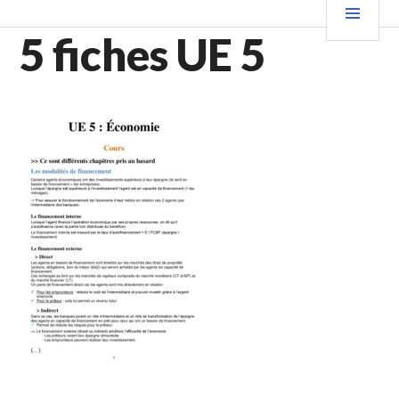
Aller
PRIN
au
5 fiches UE 5
contenu
principal