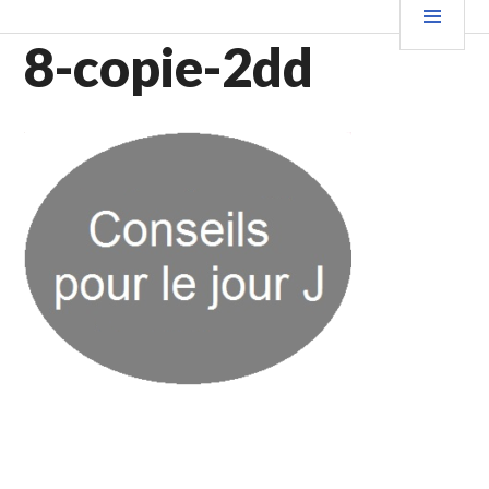
Aller
PRIN
au
8-copie-2dd
contenu
principal