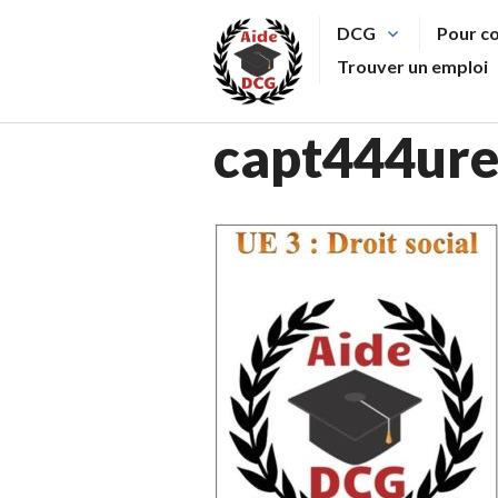
Aller
DCG
Pour c
au
Trouver un emploi
contenu
principal
capt444ur