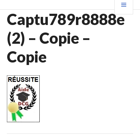
Aller
PRIN
au
Captu789r8888e
contenu
principal
(2) – Copie –
Copie