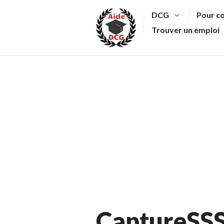
Aller
DCG
Pour c
au
Trouver un emploi
contenu
principal
CaptureSS