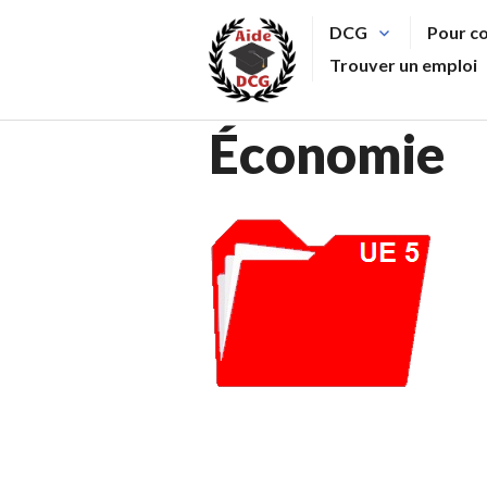
Aller
DCG
Pour c
au
Trouver un emploi
contenu
principal
Économie