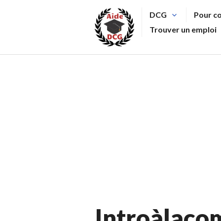
Aller
DCG
Pour c
au
Trouver un emploi
contenu
principal
Introàlaco