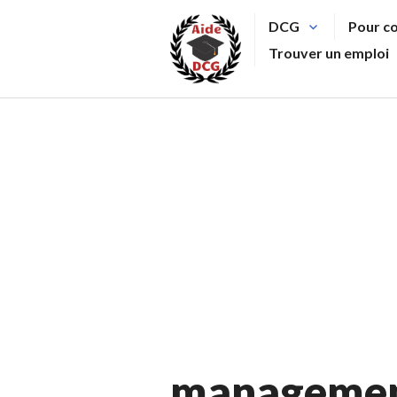
Aller
DCG
Pour c
au
Trouver un emploi
contenu
principal
manageme