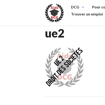
Aller
DCG
Pour c
au
Trouver un emploi
contenu
principal
ue2