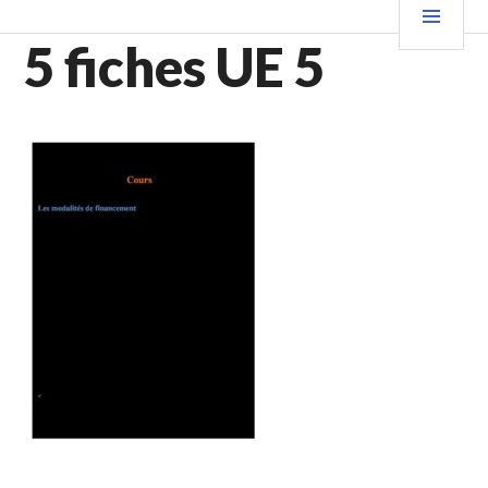
Aller
PRIN
au
5 fiches UE 5
contenu
principal