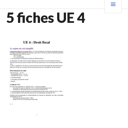
Aller
PRIN
au
5 fiches UE 4
contenu
principal