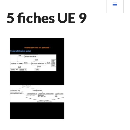
Aller
PRIN
au
5 fiches UE 9
contenu
principal