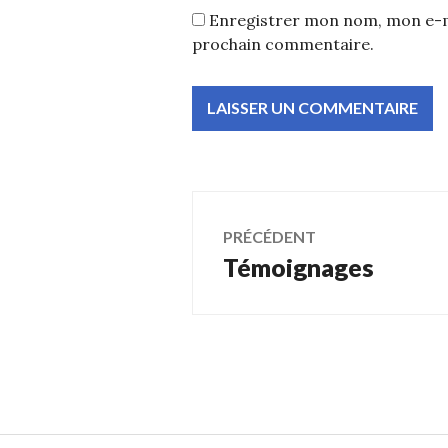
Enregistrer mon nom, mon e-ma
prochain commentaire.
Navigation
PRÉCÉDENT
Témoignages
Article
de
précédent :
l’article