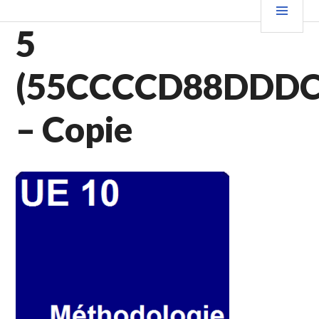
Aller
PRIN
au
5
contenu
principal
(55CCCCD88DDDC
– Copie