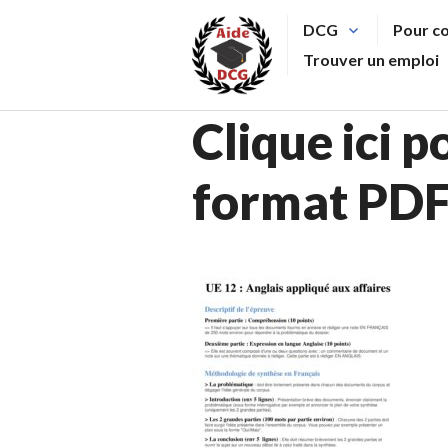
Aller
DCG
Pour c
au
Trouver un emploi
contenu
principal
Clique ici 
format PD