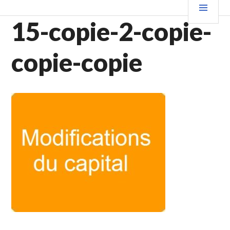
Aller
PRIN
au
15-copie-2-copie-
contenu
principal
copie-copie