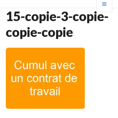
Aller
PRIN
au
15-copie-3-copie-
contenu
principal
copie-copie