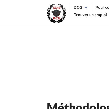
Aller
DCG
Pour c
au
Trouver un emploi
contenu
principal
Méthodologi