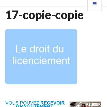
Aller
PRIN
au
17-copie-copie
contenu
principal