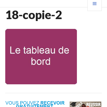
Aller
PRIN
au
18-copie-2
contenu
principal